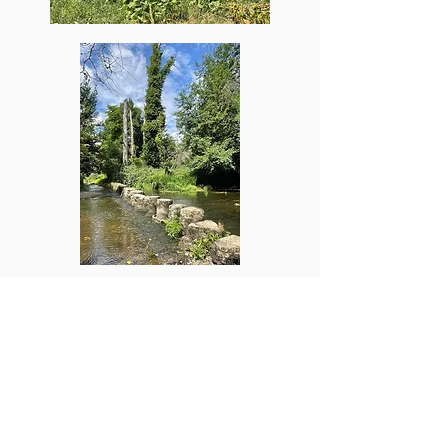
Les invités peuvent profiter des sentiers de
randonnée à proximité :
Sentier des Dolmens : Partez à la
découverte de sites préhistoriques et de la
flore locale.
Promenades le long de la Gartempe :