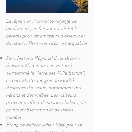
La région environnante regorge de
biodiversité, en faisant un véritable
paradis pour les amateurs d'oiseaux et
de nature. Parmi les sites remarquables
:
Parc Naturel Régional de la Brenne
(environ 45 minutes en voiture) :
Surnommé la "Terre des Mille Étangs",
ce parc abrite une grande variété
d’espèces d’oiseaux, notamment des
hérons et des grèbes. Les visiteurs
peuvent profiter de sentiers balisés, de
points d'observation et de visites
guidées.
Étang de Bellebouche : Idéal pour se