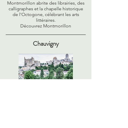
Montmorillon abrite des librairies, des
calligraphes et la chapelle historique
de l'Octogone, célébrant les arts
littéraires.
Découvrez Montmorillon
Chauvigny
Chauvigny abrite cinq châteaux
médiévaux et un célèbre spectacle de
rapaces, offrant une expérience
historique unique.
Explorez Chauvigny